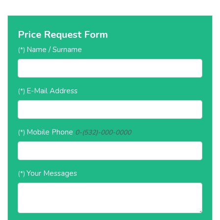
Price Request Form
Name / Surname
(*)
E-Mail Address
(*)
Mobile Phone
(*)
0-(532)-000-0000
Your Messages
(*)