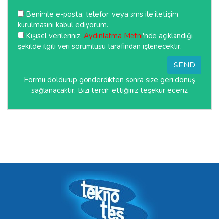
Benimle e-posta, telefon veya sms ile iletişim
kurulmasını kabul ediyorum.
Kişisel verileriniz,
Aydınlatma Metni
'nde açıklandığı
şekilde ilgili veri sorumlusu tarafından işlenecektir.
SEND
Formu doldurup gönderdikten sonra size geri dönüş
sağlanacaktır. Bizi tercih ettiğiniz teşekür ederiz