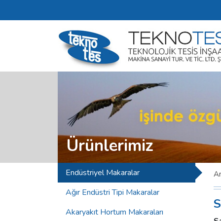
Ürünlerimiz
Endüstriyel Makaralar
A
Ağır Endüstri Tipi Makaralar
S
Akaryakıt Hortum Makaraları