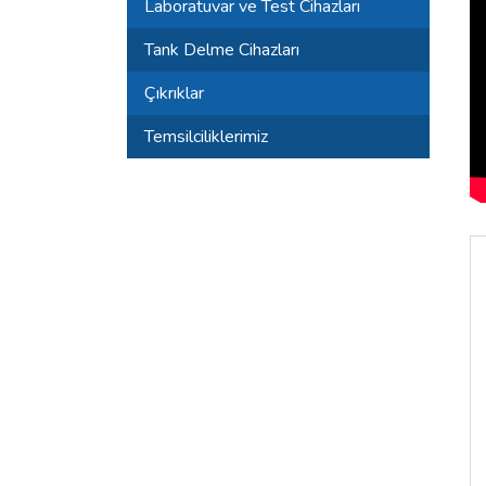
Laboratuvar ve Test Cihazları
Tank Delme Cihazları
Çıkrıklar
Temsilciliklerimiz