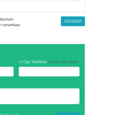
ediyorum.
GÖNDER
eri sorumlusu
Cep Telefonu
(*)
0-(532)-000-0000