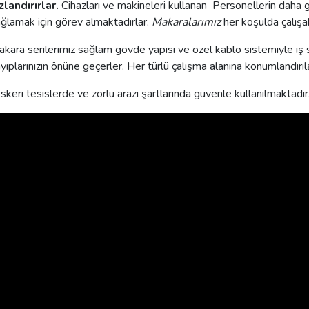
zlandırırlar.
Cihazları ve makineleri kullanan Personellerin daha g
ğlamak için görev almaktadırlar.
Makaralarımız
her koşulda çalışa
kara serilerimiz sağlam gövde yapısı ve özel kablo sistemiyle iş sü
yıplarınızın önüne geçerler. Her türlü çalışma alanına konumlandırılab
keri tesislerde ve zorlu arazi şartlarında güvenle kullanılmaktadır