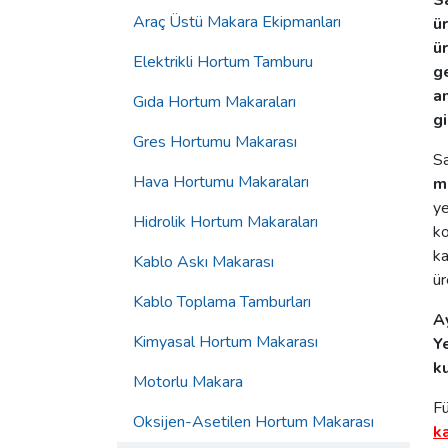
S
Araç Üstü Makara Ekipmanları
ür
ü
Elektrikli Hortum Tamburu
g
am
Gıda Hortum Makaraları
gi
Gres Hortumu Makarası
Sa
Hava Hortumu Makaraları
m
ye
Hidrolik Hortum Makaraları
ko
ka
Kablo Askı Makarası
ür
Kablo Toplama Tamburları
A
Kimyasal Hortum Makarası
Y
k
Motorlu Makara
Fü
Oksijen-Asetilen Hortum Makarası
k