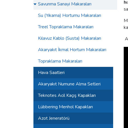
hı
Savunma Sanayi Makaraları
sa
Su (Yıkama) Hortumu Makaraları
Ma
Treel Topraklama Makaraları
ka
Kılavuz Kablo (Susta) Makaraları
As
Akaryakıt İkmal Hortum Makaraları
Topraklama Makaraları
Hava Saatleri
Akaryakıt Numune Alma Setleri
Teknotes Acil Kaçış Kapakları
Lübbering Menhol Kapakları
Azot Jeneratörü