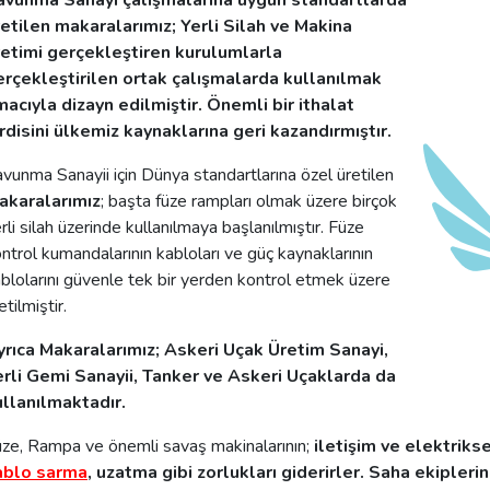
avunma Sanayi çalışmalarına uygun standartlarda
etilen makaralarımız; Yerli Silah ve Makina
retimi gerçekleştiren kurulumlarla
erçekleştirilen ortak çalışmalarda kullanılmak
acıyla dizayn edilmiştir. Önemli bir ithalat
rdisini ülkemiz kaynaklarına geri kazandırmıştır.
vunma Sanayii için Dünya standartlarına özel üretilen
akaralarımız
; başta füze rampları olmak üzere birçok
rli silah üzerinde kullanılmaya başlanılmıştır. Füze
ntrol kumandalarının kabloları ve güç kaynaklarının
blolarını güvenle tek bir yerden kontrol etmek üzere
etilmiştir.
yrıca Makaralarımız; Askeri Uçak Üretim Sanayi,
erli Gemi Sanayii, Tanker ve Askeri Uçaklarda da
ullanılmaktadır.
ze, Rampa ve önemli savaş makinalarının;
iletişim ve elektriks
ablo sarma
, uzatma gibi zorlukları giderirler. Saha ekipler