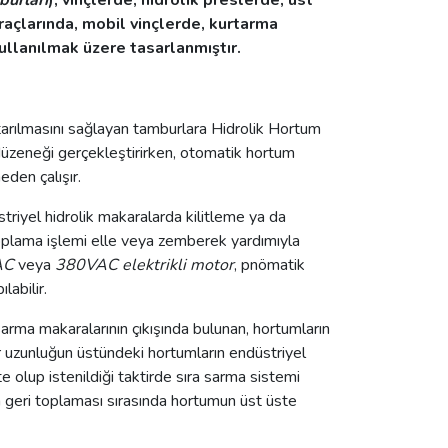
urları
); vinçlerde, hidrolik preslerde, üst
araçlarında, mobil vinçlerde, kurtarma
ullanılmak üzere tasarlanmıştır.
ktarılmasını sağlayan tamburlara Hidrolik Hortum
düzeneği gerçekleştirirken, otomatik hortum
den çalışır.
striyel hidrolik makaralarda kilitleme ya da
oplama işlemi elle veya zemberek yardımıyla
AC
veya
380VAC elektrikli motor
, pnömatik
abilir.
rma makaralarının çıkışında bulunan, hortumların
ir uzunluğun üstündeki hortumların endüstriyel
 olup istenildiği taktirde sıra sarma sistemi
 geri toplaması sırasında hortumun üst üste