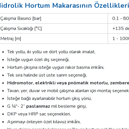
idrolik Hortum Makarasının Özellikleri
Çalışma Basıncı [bar]
0.1 - 8
Çalışma Sıcaklığı [°C]
+135 de
Metraj [m]
1 - 100
Tek yollu, iki yollu ve dört yollu olarak imalat,
İsteğe uygun özel diş seçeneği,
Hortum çıkışına isteğe uygun rakor basma imkânı,
Tek sıra halinde üst üste sarım seçeneği,
Hidromotor, elektrikli veya pnömatik motorlu, zemberek
Tavan, yer, duvar ve mobil çalışma alanları için montaj seçenekl
İsteğe bağlı ayarlanabilir hortum çıkış yönü,
G ¼"- 2”
paslanmaz
mil besleme girişi,
DKP veya HRP sac seçenekleri,
Aşınmayı önleyen özel kılavuz imkânı,