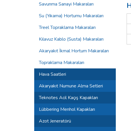
Savunma Sanayi Makaraları
H
Su (Yıkama) Hortumu Makaraları
Treel Topraklama Makaraları
Kılavuz Kablo (Susta) Makaraları
Akaryakıt İkmal Hortum Makaraları
Topraklama Makaraları
Hava Saatleri
Akaryakıt Numune Alma Setleri
Teknotes Acil Kaçış Kapakları
Lübbering Menhol Kapakları
Azot Jeneratörü