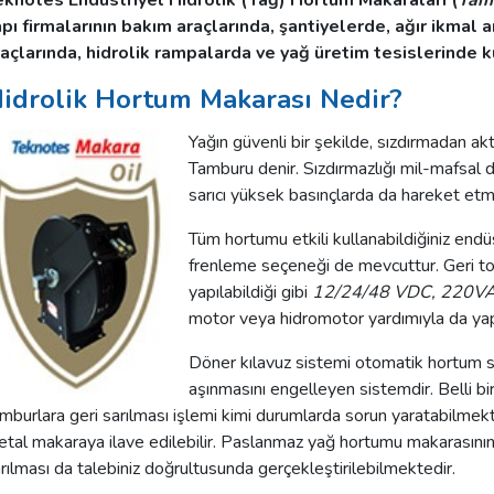
eknotes Endüstriyel Hidrolik (Yağ) Hortum Makaraları (
Tamb
pı firmalarının bakım araçlarında, şantiyelerde, ağır ikmal 
raçlarında, hidrolik rampalarda ve yağ üretim tesislerinde k
idrolik Hortum Makarası Nedir?
Yağın güvenli bir şekilde, sızdırmadan a
Tamburu denir. Sızdırmazlığı mil-mafsal 
sarıcı yüksek basınçlarda da hareket etme
Tüm hortumu etkili kullanabildiğiniz endü
frenleme seçeneği de mevcuttur. Geri t
yapılabildiği gibi
12/24/48 VDC, 220V
motor veya hidromotor yardımıyla da yapıl
Döner kılavuz sistemi otomatik hortum sa
aşınmasını engelleyen sistemdir. Belli b
mburlara geri sarılması işlemi kimi durumlarda sorun yaratabilmekte
tal makaraya ilave edilebilir. Paslanmaz yağ hortumu makarasının
rılması da talebiniz doğrultusunda gerçekleştirilebilmektedir.