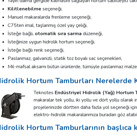
Yayın daima gergide kalmasını sağlayan hortum sabitleyici tak
Kilitlenebilme
seçeneği,
Manuel makaralarda frenleme seçeneği,
C75ten imal, taşlanmış özel yay çeliği,
İsteğe bağlı,
otomatik sıra sarma
düzeneği,
İsteğinize uygun hidrolik hortum seçeneği,
İsteğe bağlı renk seçeneği,
Paslanmaz, galvanizli, statik toz boyalı sac seçenekleri,
Mil-mafsal aksamı bütün ürünlerde, tümüyle paslanmaz malze
idrolik Hortum Tamburları Nerelerde K
Teknotes
Endüstriyel Hidrolik (Yağ) Hortum 
makaralar tek yollu, iki yollu ve dört yollu olarak 
projelerinizde dörtten daha fazla yol seçeneği için i
elektro-hidrolik makaralarımıza buradan göz atabili
idrolik Hortum Tamburlarının başlıca k