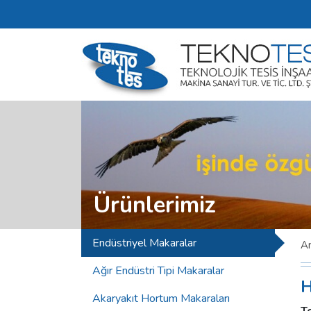
Ürünlerimiz
Endüstriyel Makaralar
A
Ağır Endüstri Tipi Makaralar
H
Akaryakıt Hortum Makaraları