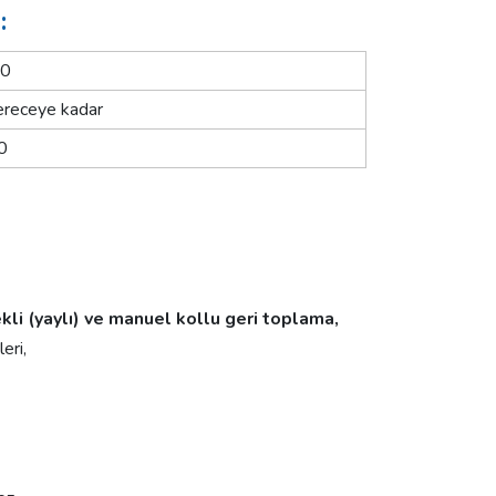
:
00
receye kadar
0
li (yaylı) ve manuel kollu geri toplama,
eri,