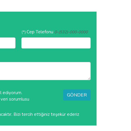
Cep Telefonu
(*)
0-(532)-000-0000
ul ediyorum.
GÖNDER
li veri sorumlusu
tır. Bizi tercih ettiğiniz teşekür ederiz