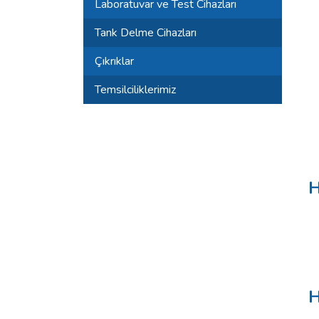
Laboratuvar ve Test Cihazları
Tank Delme Cihazları
Çıkrıklar
Temsilciliklerimiz
H
H