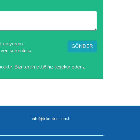
ul ediyorum.
GÖNDER
li veri sorumlusu
tır. Bizi tercih ettiğiniz teşekür ederiz
info@teknotes.com.tr