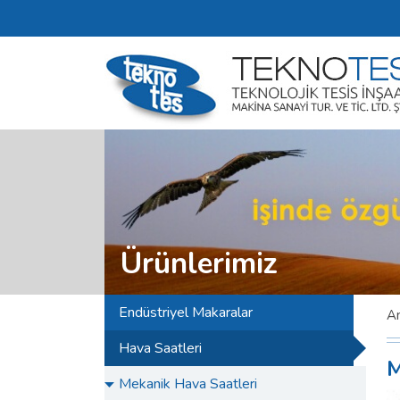
Ürünlerimiz
Endüstriyel Makaralar
A
Hava Saatleri
M
Mekanik Hava Saatleri