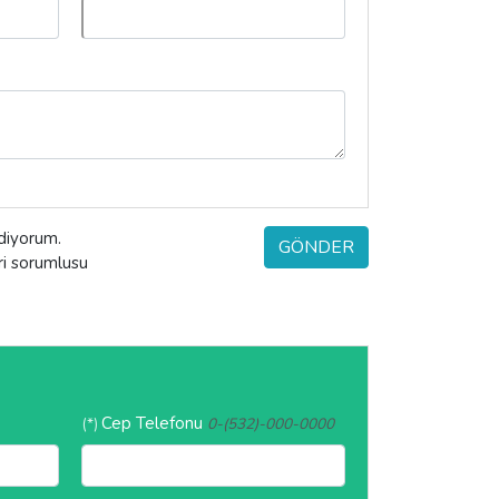
ediyorum.
GÖNDER
eri sorumlusu
Cep Telefonu
(*)
0-(532)-000-0000