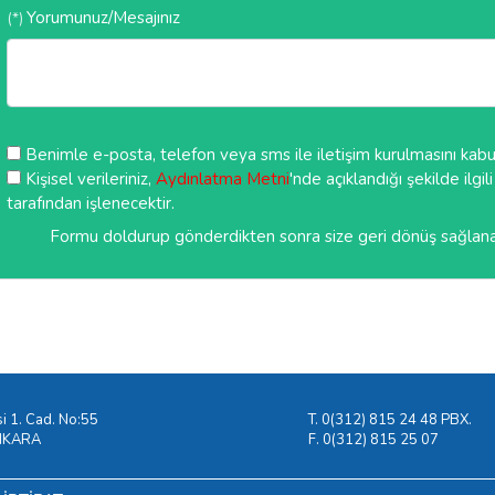
Yorumunuz/Mesajınız
(*)
Benimle e-posta, telefon veya sms ile iletişim kurulmasını kab
Kişisel verileriniz,
Aydınlatma Metni
'nde açıklandığı şekilde ilgi
tarafından işlenecektir.
Formu doldurup gönderdikten sonra size geri dönüş sağlanacak
si 1. Cad. No:55
T. 0(312) 815 24 48 PBX.
ANKARA
F. 0(312) 815 25 07