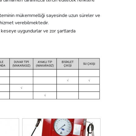
ya tamamen tarafınızca tercih edilecek renklere
isteminin mükemmelliği sayesinde uzun süreler ve
 hizmet verebilmektedir.
r keseye uygundurlar ve zor şartlarda