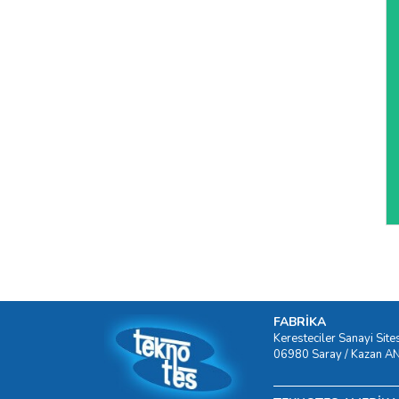
FABRİKA
Keresteciler Sanayi Site
06980 Saray / Kazan 